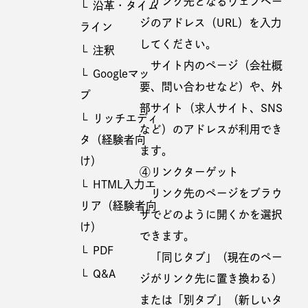
リンク先となるウェブペー
沿革・タイム
ジのアドレス（URL）を入力
ライン
してください。
注釈
サイト内のページ（会社概
Googleマッ
要、問い合わせなど）や、外
プ
部サイト（求人サイト、SNS
リッチエディ
など）のアドレスが利用でき
タ（経験者向
ます。
け）
④リンクターゲット
HTML入力エ
リンク先のページをブラウ
リア（経験者向
ザでどのように開くかを選択
け）
できます。
PDF
「同じタブ」（現在のペー
Q&A
ジがリンク先に置き換わる）
または「別タブ」（新しいタ