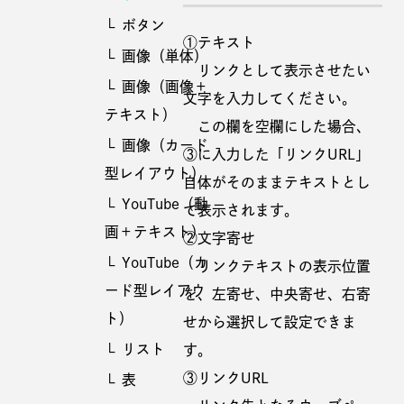
ボタン
①テキスト
画像（単体）
リンクとして表示させたい
画像（画像＋
文字を入力してください。
テキスト）
この欄を空欄にした場合、
画像（カード
③に入力した「リンクURL」
型レイアウト）
自体がそのままテキストとし
YouTube（動
て表示されます。
画＋テキスト）
②文字寄せ
YouTube（カ
リンクテキストの表示位置
ード型レイアウ
を、左寄せ、中央寄せ、右寄
ト）
せから選択して設定できま
リスト
す。
③リンクURL
表