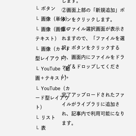
します。
ボタン
②画面上部の「新規追加」ボ
画像（単体）
タンをクリックします。
③ファイル選択画面が表示さ
画像（画像＋
れますので、「ファイルを選
テキスト）
択」ボタンをクリックする
画像（カード
か、画面内にファイルをドラ
型レイアウト）
ッグ＆ドロップしてくださ
YouTube（動
い。
画＋テキスト）
YouTube（カ
完了アップロードされたファ
ード型レイアウ
イルがライブラリに追加さ
ト）
れ、記事内で利用可能になり
リスト
ます。
表