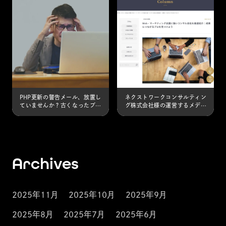
ージョン更新の重
当社が紹介されま
要性とリスク
した。
PHP更新の警告メール、放置し
ネクストワークコンサルティン
ていませんか？古くなったプロ
グ株式会社様の運営するメディ
グラムは、セキュリティとサイ
ア「コンサル案件.com」内の記
ト表示速度低下の最大の原因で
事「Web・マーケティング支援
す。福岡を拠点とするプロの技
に強いコンサル会社を厳選紹
術で、サイトが壊れるリスクな
介」に当社が掲載されました。
しに安全・確実に最新環境へ移
行し、貴社の信頼を守ります。
Archives
2025年11月
2025年10月
2025年9月
2025年8月
2025年7月
2025年6月