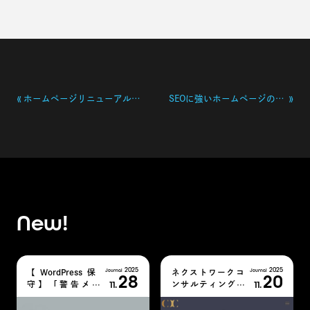
«
»
ホームページリニューアルのタイミングとメリット
SEOに強いホームページの作り方：ビジネスを成功させるための基本ステップ
New!
2025
2025
【WordPress保
ネクストワークコ
28
20
11.
11.
守】「警告メー
ンサルティング様
ル」を放置してい
の「コンサル案件.
ませんか？PHPバ
com」内の記事で