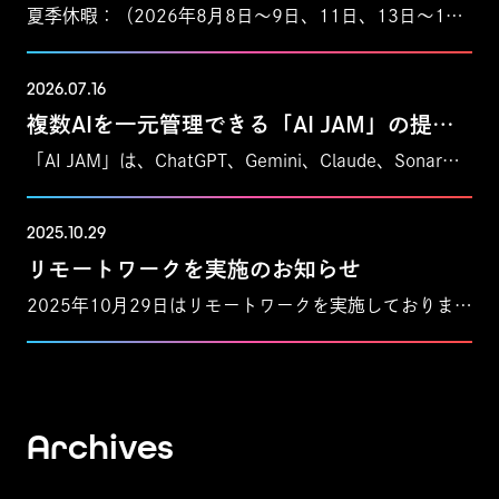
夏季休暇：（2026年8月8日〜9日、11日、13日〜16日）8月10日・12日は有給休暇取得推奨日のため、お電話がつながりにくい場合や、スタッフからの返信にお時間をいただく場合がございます。緊急のお問い合わせは、担当営業の携帯電話まで直接ご連絡ください。
2026.07.16
複数AIを一元管理できる「AI JAM」の提供開始
「AI JAM」は、ChatGPT、Gemini、Claude、Sonarなど主要な生成AIを1つにまとめ、用途に合わせて使い分けできるオールインワンプラットフォームです。操作は直感的で、非エンジニアでもすぐに利用可能。複数のAIを別々に契約・運用する手間やコストを解消するサービスです。
2025.10.29
リモートワークを実施のお知らせ
2025年10月29日はリモートワークを実施しております。
Archives